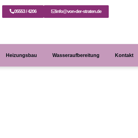
05553 / 4206
info@von-der-straten.de
Heizungsbau
Wasseraufbereitung
Kontakt