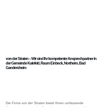
von der Straten – Wir sind Ihr kompetenter Ansprechpartner in
der Gemeinde Kalefeld, Raum
Einbeck
,
Northeim
,
Bad
Gandersheim
Die Firma von der Straten bietet Ihnen umfassende